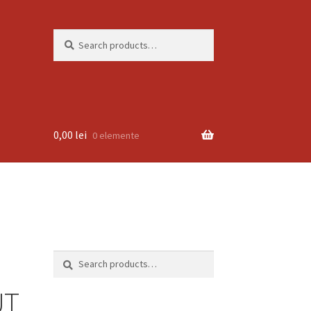
Search
Search
for:
0,00
lei
0 elemente
Search
Search
for:
UT