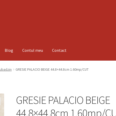
Blog
Contul meu
Contact
espre noi
Informatii
Magazin
Plată
Tubadzin
GRESIE PALACIO BEIGE 44.8×44.8cm 1.60mp/CUT
GRESIE PALACIO BEIGE
44.8×44.8cm 1.60mp/C