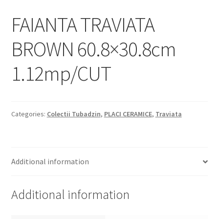
Informatii
FAIANTA TRAVIATA
Plata si Livrare
BROWN 60.8×30.8cm
Politică de confidențialitate
1.12mp/CUT
Politica de cookie
Termeni si conditii
Categories:
Colectii Tubadzin
,
PLACI CERAMICE
,
Traviata
Magazin
Plată
Additional information
Additional information