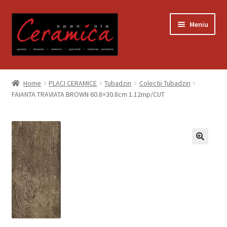
Sari
Sari
Meniu
la
la
navigare
conținut
Prima pagină
Home
PLACI CERAMICE
Tubadzin
Colectii Tubadzin
FAIANTA TRAVIATA BROWN 60.8×30.8cm 1.12mp/CUT
Blog
Contact
Contul meu
Coș
Despre noi