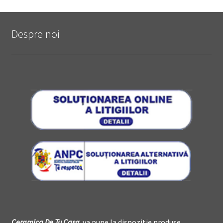
Despre noi
Ceramica De
T
u Casa
va pune la dispozitie produse