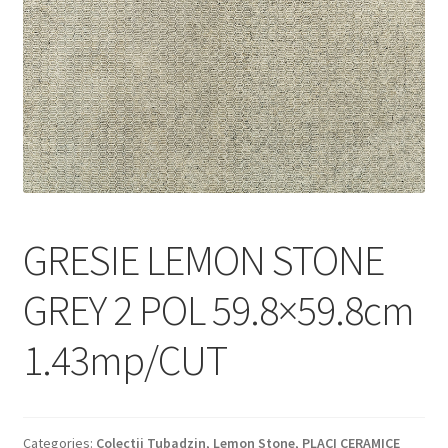
Informatii
Plata si Livrare
Politică de confidențialitate
Politica de cookie
Termeni si conditii
GRESIE LEMON STONE
Magazin
GREY 2 POL 59.8×59.8cm
Plată
1.43mp/CUT
Categories:
Colectii Tubadzin
,
Lemon Stone
,
PLACI CERAMICE