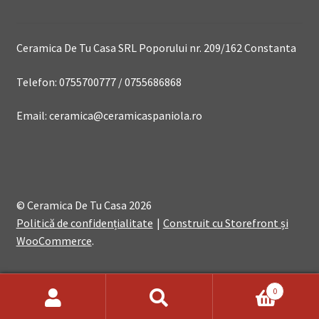
Ceramica De Tu Casa SRL Poporului nr. 209/162 Constanta
Telefon: 0755700777 / 0755686868
Email: ceramica@ceramicaspaniola.ro
© Ceramica De Tu Casa 2026
Politică de confidențialitate
Construit cu Storefront și
WooCommerce
.
0
Search
Search