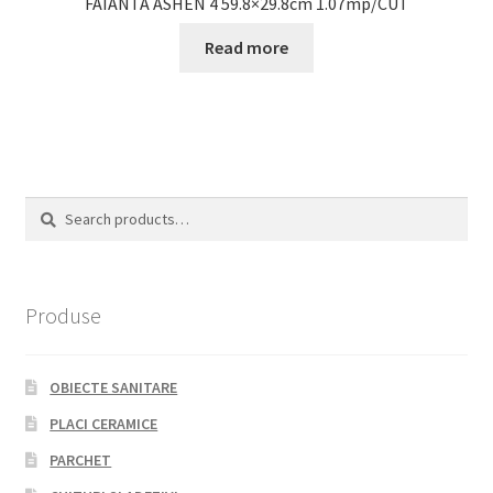
FAIANTA ASHEN 4 59.8×29.8cm 1.07mp/CUT
Read more
Search
Search
for:
Produse
OBIECTE SANITARE
PLACI CERAMICE
PARCHET