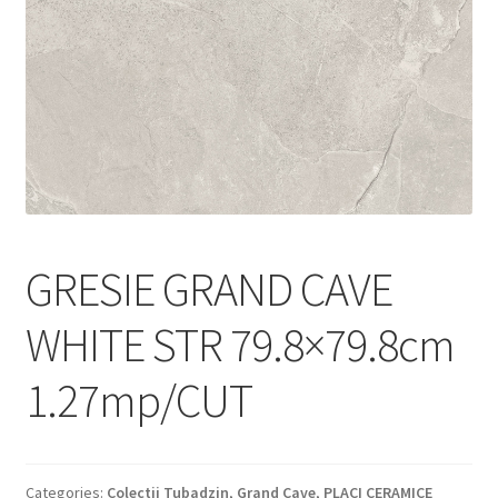
Informatii
Plata si Livrare
Politică de confidențialitate
Politica de cookie
Termeni si conditii
GRESIE GRAND CAVE
Magazin
WHITE STR 79.8×79.8cm
Plată
1.27mp/CUT
Categories:
Colectii Tubadzin
,
Grand Cave
,
PLACI CERAMICE