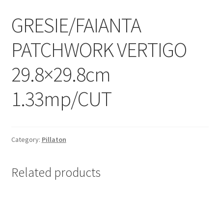
Informatii
GRESIE/FAIANTA
Plata si Livrare
PATCHWORK VERTIGO
Politică de confidențialitate
29.8×29.8cm
Politica de cookie
1.33mp/CUT
Termeni si conditii
Magazin
Category:
Pillaton
Plată
Related products