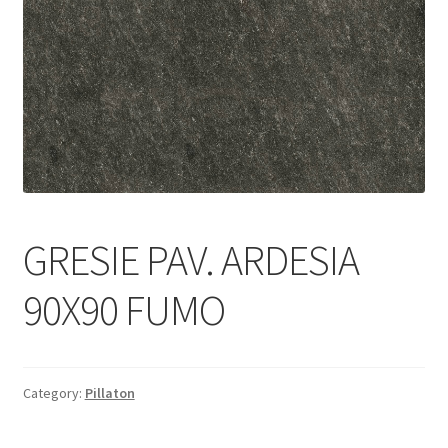
Informatii
Plata si Livrare
Politică de confidențialitate
Politica de cookie
Termeni si conditii
GRESIE PAV. ARDESIA
Magazin
90X90 FUMO
Plată
Category:
Pillaton