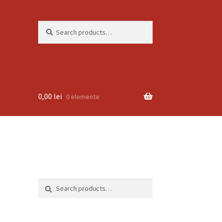
Search
Search
for:
0,00
lei
0 elemente
Search
Search
for: