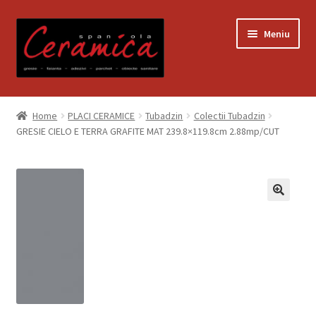
Sari
Sari
Meniu
la
la
navigare
conținut
Prima pagină
Home
PLACI CERAMICE
Tubadzin
Colectii Tubadzin
GRESIE CIELO E TERRA GRAFITE MAT 239.8×119.8cm 2.88mp/CUT
Blog
Contact
Contul meu
Coș
Despre noi