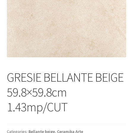
Informatii
Plata si Livrare
Politică de confidențialitate
Politica de cookie
Termeni si conditii
GRESIE BELLANTE BEIGE
Magazin
59.8×59.8cm
Plată
1.43mp/CUT
Categories:
Bellante beige
,
Ceramika Arte