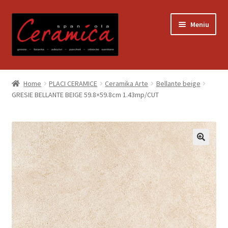
Sari
Sari
Meniu
la
la
navigare
conținut
Prima pagină
Home
PLACI CERAMICE
Ceramika Arte
Bellante beige
GRESIE BELLANTE BEIGE 59.8×59.8cm 1.43mp/CUT
Blog
Contact
Contul meu
Coș
Despre noi