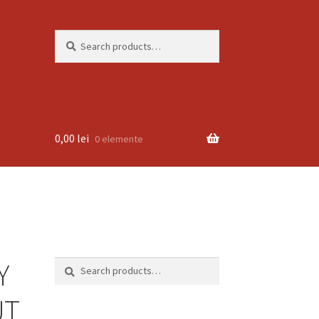
Search
Search
for:
0,00
lei
0 elemente
Y
Search
Search
for:
UT