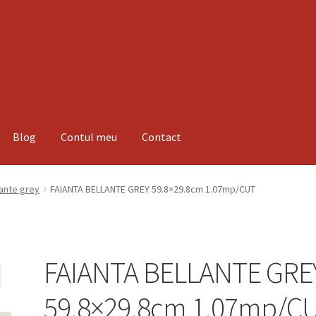
Blog
Contul meu
Contact
espre noi
Informatii
Magazin
Plată
lante grey
FAIANTA BELLANTE GREY 59.8×29.8cm 1.07mp/CUT
FAIANTA BELLANTE GRE
59.8×29.8cm 1.07mp/C