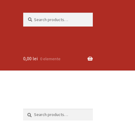
Search
Search
for:
0,00
lei
0 elemente
Search
Search
for: