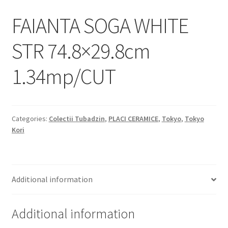
Informatii
FAIANTA SOGA WHITE
Plata si Livrare
STR 74.8×29.8cm
Politică de confidențialitate
1.34mp/CUT
Politica de cookie
Termeni si conditii
Categories:
Colectii Tubadzin
,
PLACI CERAMICE
,
Tokyo
,
Tokyo
Kori
Magazin
Plată
Additional information
Additional information