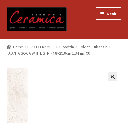
Sari
Sari
Meniu
la
la
navigare
conținut
Prima pagină
Home
PLACI CERAMICE
Tubadzin
Colectii Tubadzin
FAIANTA SOGA WHITE STR 74.8×29.8cm 1.34mp/CUT
Blog
Contact
Contul meu
Coș
Despre noi