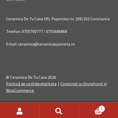
Ceramica De Tu Casa SRL Poporului nr. 209/162 Constanta
Telefon: 0755700777 / 0755686868
Email: ceramica@ceramicaspaniola.ro
© Ceramica De Tu Casa 2026
Politică de confidențialitate
Construit cu Storefront și
WooCommerce
.
0
Search
Search