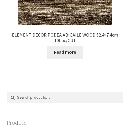
ELEMENT DECOR PODEA ABIGAILE WOOD 52.4×7.4cm
10buc/CUT
Read more
Search
Search
for:
Produse