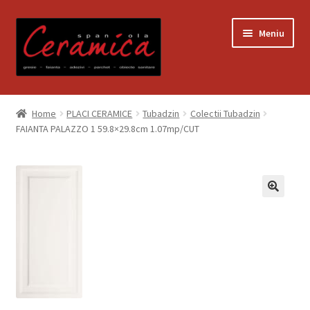
Sari
Sari
Meniu
la
la
navigare
conținut
Prima pagină
Home
PLACI CERAMICE
Tubadzin
Colectii Tubadzin
FAIANTA PALAZZO 1 59.8×29.8cm 1.07mp/CUT
Blog
Contact
Contul meu
Coș
Despre noi