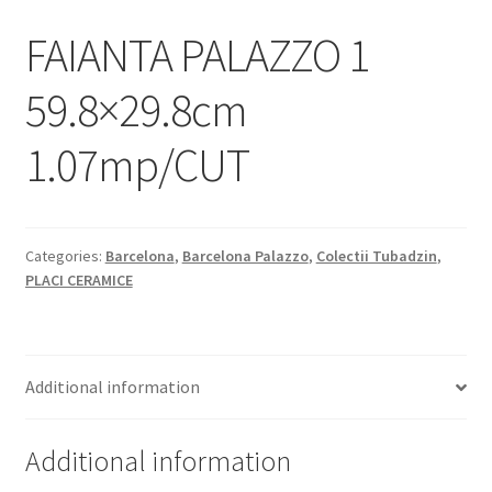
Informatii
FAIANTA PALAZZO 1
Plata si Livrare
59.8×29.8cm
Politică de confidențialitate
1.07mp/CUT
Politica de cookie
Termeni si conditii
Categories:
Barcelona
,
Barcelona Palazzo
,
Colectii Tubadzin
,
PLACI CERAMICE
Magazin
Plată
Additional information
Additional information