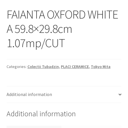
Informatii
FAIANTA OXFORD WHITE
Plata si Livrare
A 59.8×29.8cm
Politică de confidențialitate
1.07mp/CUT
Politica de cookie
Termeni si conditii
Categories:
Colectii Tubadzin
,
PLACI CERAMICE
,
Tokyo Mita
Magazin
Plată
Additional information
Additional information