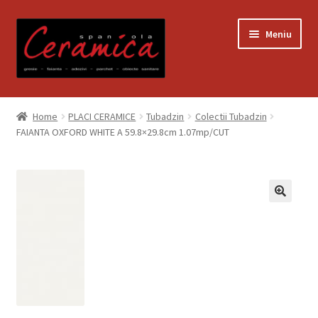
Sari
Sari
Meniu
la
la
navigare
conținut
Prima pagină
Home
PLACI CERAMICE
Tubadzin
Colectii Tubadzin
FAIANTA OXFORD WHITE A 59.8×29.8cm 1.07mp/CUT
Blog
Contact
Contul meu
Coș
Despre noi