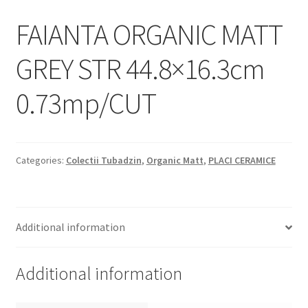
Informatii
FAIANTA ORGANIC MATT
Plata si Livrare
GREY STR 44.8×16.3cm
Politică de confidențialitate
0.73mp/CUT
Politica de cookie
Termeni si conditii
Categories:
Colectii Tubadzin
,
Organic Matt
,
PLACI CERAMICE
Magazin
Plată
Additional information
Additional information