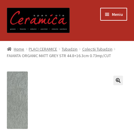
Sari
Sari
Meniu
la
la
navigare
conținut
Prima pagină
Home
PLACI CERAMICE
Tubadzin
Colectii Tubadzin
FAIANTA ORGANIC MATT GREY STR 44.8×16.3cm 0.73mp/CUT
Blog
Contact
Contul meu
Coș
Despre noi