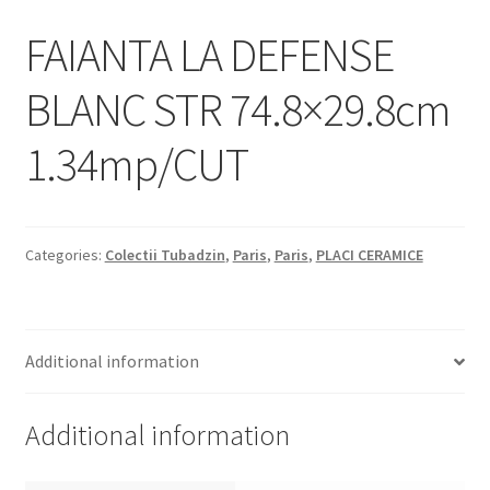
Informatii
FAIANTA LA DEFENSE
Plata si Livrare
BLANC STR 74.8×29.8cm
Politică de confidențialitate
1.34mp/CUT
Politica de cookie
Termeni si conditii
Categories:
Colectii Tubadzin
,
Paris
,
Paris
,
PLACI CERAMICE
Magazin
Plată
Additional information
Additional information