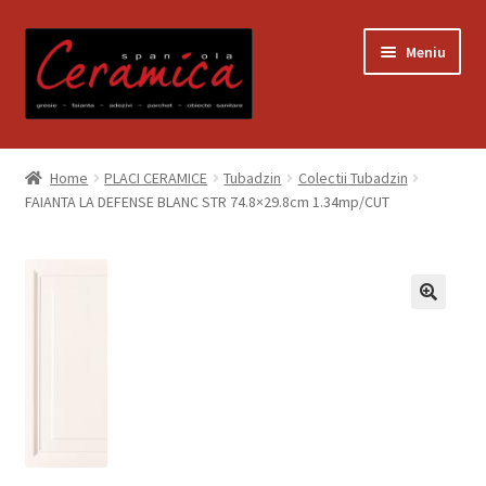
Sari
Sari
Meniu
la
la
navigare
conținut
Prima pagină
Home
PLACI CERAMICE
Tubadzin
Colectii Tubadzin
FAIANTA LA DEFENSE BLANC STR 74.8×29.8cm 1.34mp/CUT
Blog
Contact
Contul meu
Coș
Despre noi