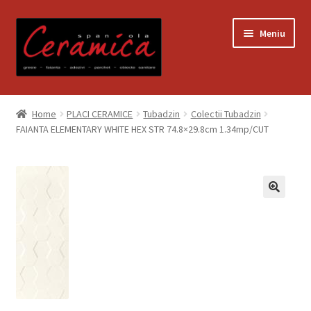
Sari
Sari
Meniu
la
la
navigare
conținut
Prima pagină
Home
PLACI CERAMICE
Tubadzin
Colectii Tubadzin
FAIANTA ELEMENTARY WHITE HEX STR 74.8×29.8cm 1.34mp/CUT
Blog
Contact
Contul meu
Coș
Despre noi