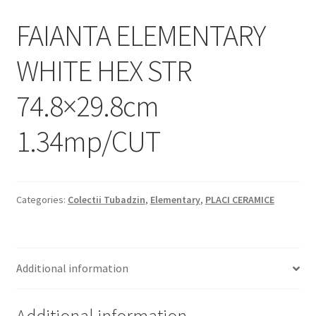
Informatii
FAIANTA ELEMENTARY
Plata si Livrare
WHITE HEX STR
Politică de confidențialitate
74.8×29.8cm
Politica de cookie
1.34mp/CUT
Termeni si conditii
Magazin
Categories:
Colectii Tubadzin
,
Elementary
,
PLACI CERAMICE
Plată
Additional information