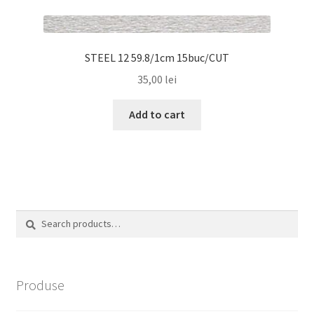
STEEL 12 59.8/1cm 15buc/CUT
35,00
lei
Add to cart
Search
Search
for:
Produse