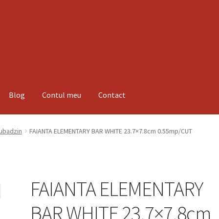
Blog
Contul meu
Contact
espre noi
Informatii
Magazin
Plată
Tubadzin
FAIANTA ELEMENTARY BAR WHITE 23.7×7.8cm 0.55mp/CUT
FAIANTA ELEMENTARY
BAR WHITE 23.7×7.8cm