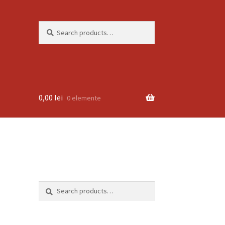
Search
Search
for:
0,00
lei
0 elemente
Search
Search
for: