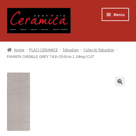
Sari
Sari
Meniu
la
la
navigare
conținut
Prima pagină
Home
PLACI CERAMICE
Tubadzin
Colectii Tubadzin
FAIANTA CHENILLE GREY 74.8×29.8cm 1.34mp/CUT
Blog
Contact
Contul meu
Coș
Despre noi