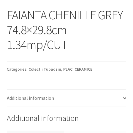
Informatii
FAIANTA CHENILLE GREY
Plata si Livrare
74.8×29.8cm
Politică de confidențialitate
1.34mp/CUT
Politica de cookie
Termeni si conditii
Categories:
Colectii Tubadzin
,
PLACI CERAMICE
Magazin
Plată
Additional information
Additional information