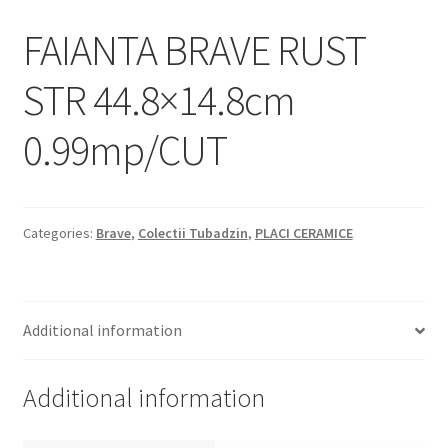
Informatii
FAIANTA BRAVE RUST
Plata si Livrare
STR 44.8×14.8cm
Politică de confidențialitate
0.99mp/CUT
Politica de cookie
Termeni si conditii
Categories:
Brave
,
Colectii Tubadzin
,
PLACI CERAMICE
Magazin
Plată
Additional information
Additional information