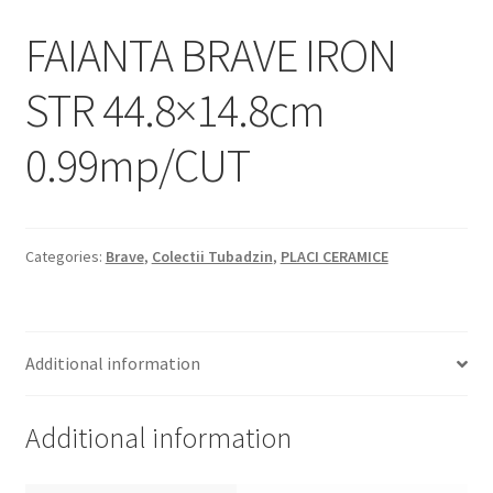
Informatii
FAIANTA BRAVE IRON
Plata si Livrare
STR 44.8×14.8cm
Politică de confidențialitate
0.99mp/CUT
Politica de cookie
Termeni si conditii
Categories:
Brave
,
Colectii Tubadzin
,
PLACI CERAMICE
Magazin
Plată
Additional information
Additional information