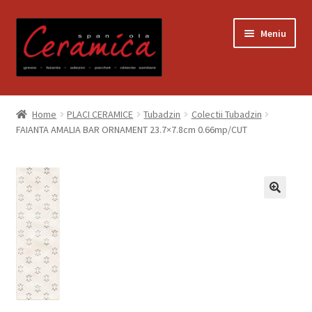
Sari
Sari
Meniu
la
la
navigare
conținut
Prima pagină
Home
PLACI CERAMICE
Tubadzin
Colectii Tubadzin
FAIANTA AMALIA BAR ORNAMENT 23.7×7.8cm 0.66mp/CUT
Blog
Contact
Contul meu
Coș
Despre noi