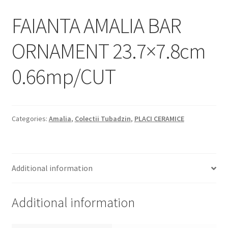
Informatii
FAIANTA AMALIA BAR
Plata si Livrare
ORNAMENT 23.7×7.8cm
Politică de confidențialitate
0.66mp/CUT
Politica de cookie
Termeni si conditii
Categories:
Amalia
,
Colectii Tubadzin
,
PLACI CERAMICE
Magazin
Plată
Additional information
Additional information