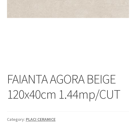
Informatii
Plata si Livrare
Politică de confidențialitate
Politica de cookie
Termeni si conditii
FAIANTA AGORA BEIGE
Magazin
120x40cm 1.44mp/CUT
Plată
Category:
PLACI CERAMICE