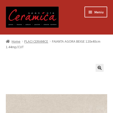
Sari
Sari
Meniu
la
la
navigare
conținut
Prima pagină
Home
PLACI CERAMICE
FAIANTA AGORA BEIGE 120x40cm
1.44mp/CUT
Blog
Contact
Contul meu
Coș
Despre noi