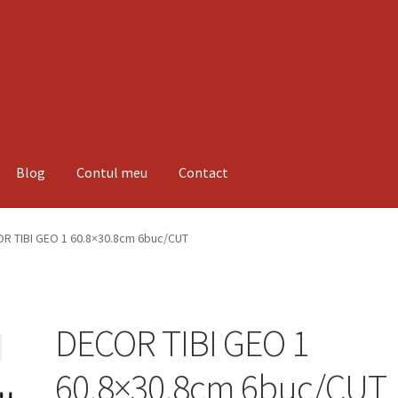
Blog
Contul meu
Contact
espre noi
Informatii
Magazin
Plată
R TIBI GEO 1 60.8×30.8cm 6buc/CUT
DECOR TIBI GEO 1
60.8×30.8cm 6buc/CUT