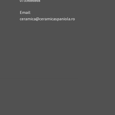
0755686868
Email:
ceramica@ceramicaspaniola.ro