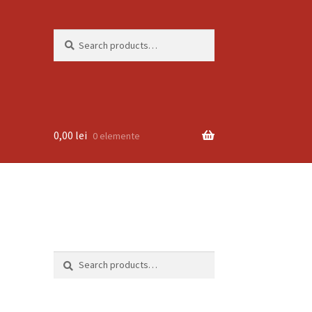
Search
Search
for:
0,00
lei
0 elemente
Search
Search
for: