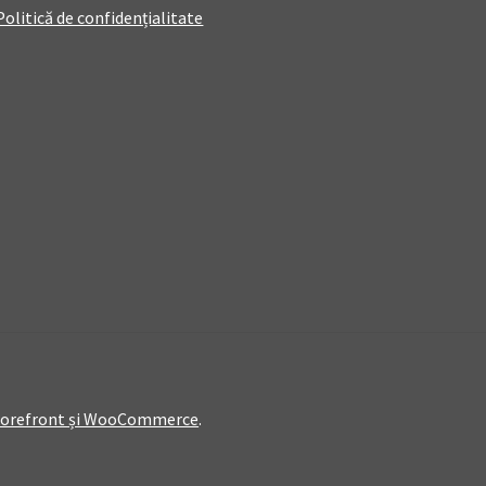
Politică de confidențialitate
Storefront și WooCommerce
.