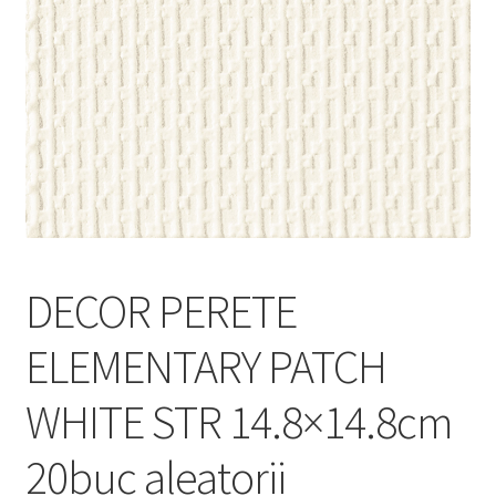
Informatii
Plata si Livrare
Politică de confidențialitate
Politica de cookie
Termeni si conditii
DECOR PERETE
Magazin
ELEMENTARY PATCH
Plată
WHITE STR 14.8×14.8cm
20buc aleatorii