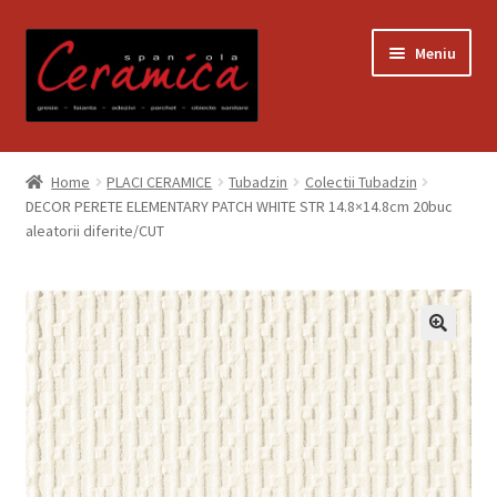
Sari
Sari
Meniu
la
la
navigare
conținut
Prima pagină
Home
PLACI CERAMICE
Tubadzin
Colectii Tubadzin
DECOR PERETE ELEMENTARY PATCH WHITE STR 14.8×14.8cm 20buc
Blog
aleatorii diferite/CUT
Contact
Contul meu
Coș
Despre noi