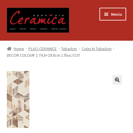
Sari
Sari
Meniu
la
la
navigare
conținut
Prima pagină
Home
PLACI CERAMICE
Tubadzin
Colectii Tubadzin
DECOR COLOUR 2 74.8×29.8cm 17buc/CUT
Blog
Contact
Contul meu
Coș
Despre noi