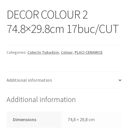
Informatii
DECOR COLOUR 2
Plata si Livrare
74.8×29.8cm 17buc/CUT
Politică de confidențialitate
Politica de cookie
Categories:
Colectii Tubadzin
,
Colour
,
PLACI CERAMICE
Termeni si conditii
Magazin
Additional information
Plată
Additional information
Dimensions
74,8 × 29,8 cm