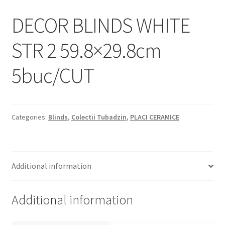
Informatii
DECOR BLINDS WHITE
Plata si Livrare
STR 2 59.8×29.8cm
Politică de confidențialitate
5buc/CUT
Politica de cookie
Termeni si conditii
Categories:
Blinds
,
Colectii Tubadzin
,
PLACI CERAMICE
Magazin
Plată
Additional information
Additional information