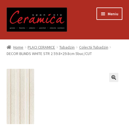
Sari
Sari
Meniu
la
la
navigare
conținut
Prima pagină
Home
PLACI CERAMICE
Tubadzin
Colectii Tubadzin
DECOR BLINDS WHITE STR 2 59.8×29.8cm 5buc/CUT
Blog
Contact
Contul meu
Coș
Despre noi