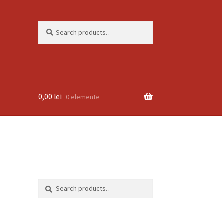
Search
Search
for:
0,00
lei
0 elemente
Search
Search
for: