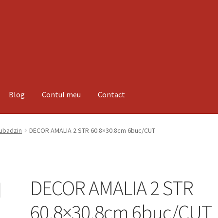
Blog
Contul meu
Contact
espre noi
Informatii
Magazin
Plată
Tubadzin
DECOR AMALIA 2 STR 60.8×30.8cm 6buc/CUT
DECOR AMALIA 2 STR
60.8×30.8cm 6buc/CUT