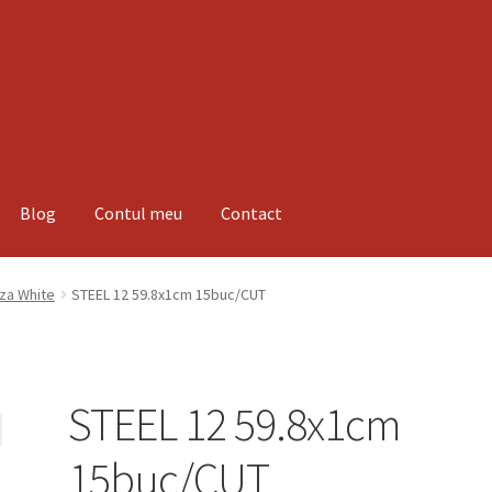
Blog
Contul meu
Contact
espre noi
Informatii
Magazin
Plată
za White
STEEL 12 59.8x1cm 15buc/CUT
STEEL 12 59.8x1cm
15buc/CUT