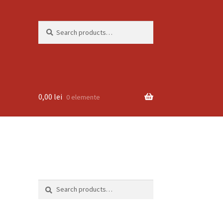
Search
Search
for:
0,00
lei
0 elemente
Search
Search
for: