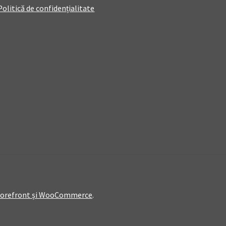
Politică de confidențialitate
Storefront și WooCommerce
.