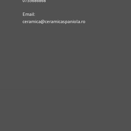
0755686868
Email:
ceramica@ceramicaspaniola.ro