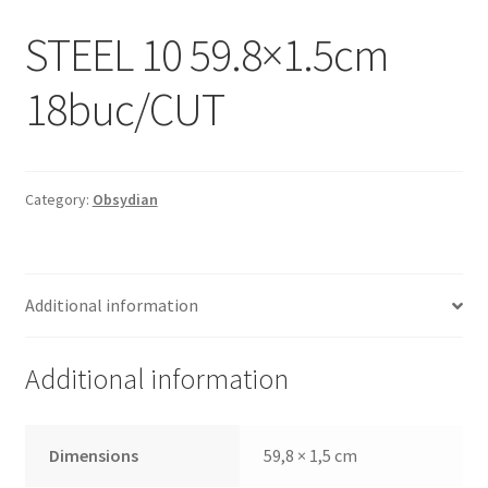
Informatii
STEEL 10 59.8×1.5cm
Plata si Livrare
18buc/CUT
Politică de confidențialitate
Politica de cookie
Category:
Obsydian
Termeni si conditii
Magazin
Additional information
Plată
Additional information
Dimensions
59,8 × 1,5 cm