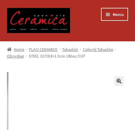
Sari
Sari
Meniu
la
la
navigare
conținut
Prima pagină
Home
PLACI CERAMICE
Tubadzin
Colectii Tubadzin
Obsydian
STEEL 10 59.8×1.5cm 18buc/CUT
Blog
Contact
Contul meu
Coș
Despre noi