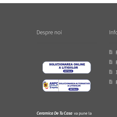
Despre noi
Inf
Ceramica De
T
u Casa
va pune la