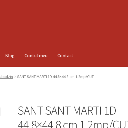
Blog
Contul meu
Contact
espre noi
Informatii
Magazin
Plată
Tubadzin
SANT SANT MARTI 1D 44.8×44.8 cm 1.2mp/CUT
SANT SANT MARTI 1D
44.8×44.8 cm 1.2mp/CU