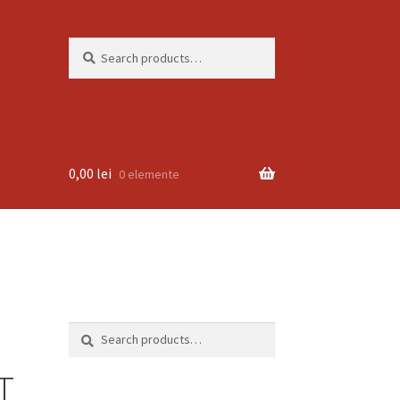
Search
Search
for:
0,00
lei
0 elemente
Search
Search
for:
T