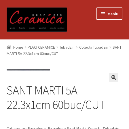
Sari
Sari
Meniu
la
la
navigare
conținut
Prima pagină
Home
PLACI CERAMICE
Tubadzin
Colectii Tubadzin
SANT
MARTI 5A 22.3x1cm 60buc/CUT
Blog
Contact
Contul meu
SANT MARTI 5A
22.3x1cm 60buc/CUT
Coș
Despre noi
Categories:
Barcelona
,
Barcelona Sant Marti
,
Colectii Tubadzin
,