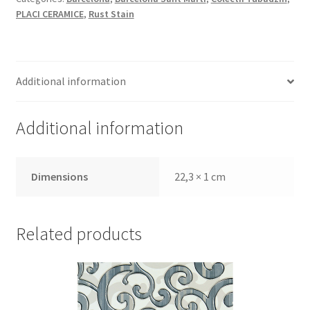
Informatii
PLACI CERAMICE
,
Rust Stain
Plata si Livrare
Politică de confidențialitate
Additional information
Politica de cookie
Additional information
Termeni si conditii
Dimensions
22,3 × 1 cm
Magazin
Plată
Related products