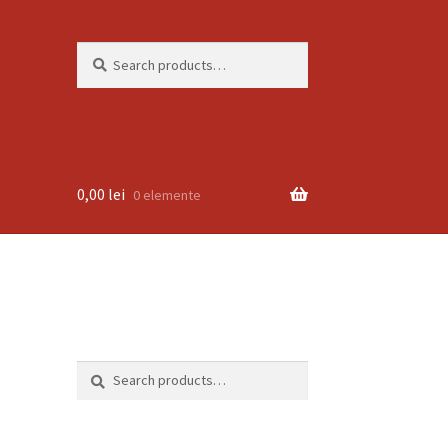
Search
Search
for:
0,00
lei
0 elemente
Search
Search
for: