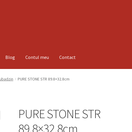
Blog
Contul meu
Contact
espre noi
Informatii
Magazin
Plată
Tubadzin
PURE STONE STR 89.8×32.8cm
PURE STONE STR
89.8×32.8cm