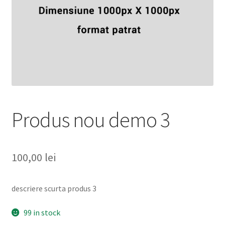
Informatii
Plata si Livrare
Politică de confidențialitate
Politica de cookie
Termeni si conditii
Produs nou demo 3
Magazin
100,00
lei
Plată
descriere scurta produs 3
99 in stock