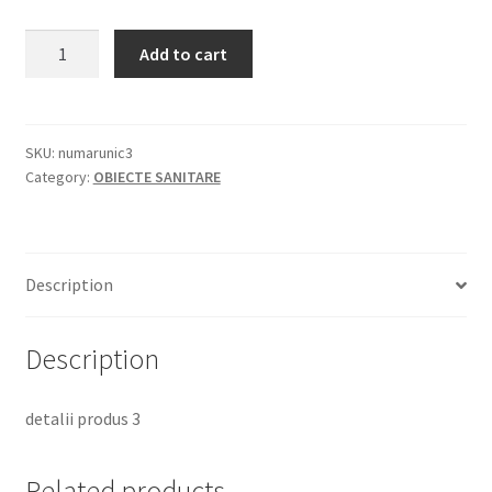
Produs
Add to cart
nou
demo
3
quantity
SKU:
numarunic3
Category:
OBIECTE SANITARE
Description
Description
detalii produs 3
Related products