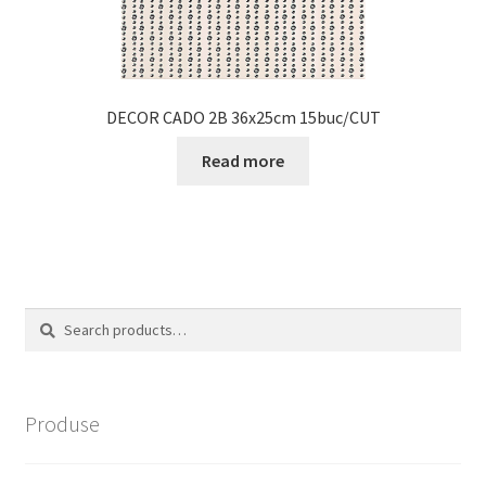
DECOR CADO 2B 36x25cm 15buc/CUT
Read more
Search
Search
for:
Produse