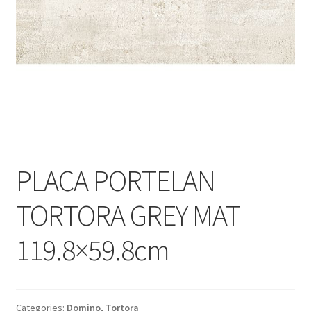
Informatii
Plata si Livrare
Politică de confidențialitate
Politica de cookie
Termeni si conditii
PLACA PORTELAN
Magazin
TORTORA GREY MAT
Plată
119.8×59.8cm
Categories:
Domino
,
Tortora