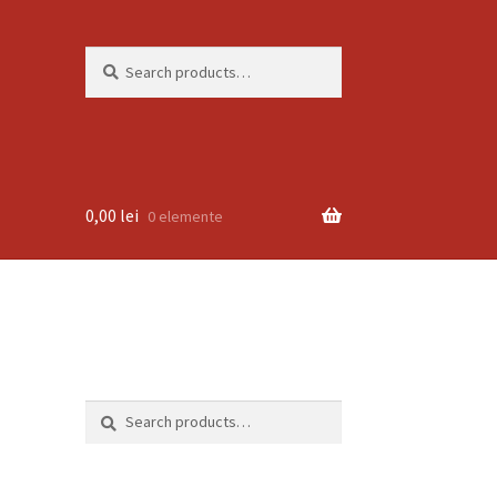
Search
Search
for:
0,00
lei
0 elemente
Search
Search
for: