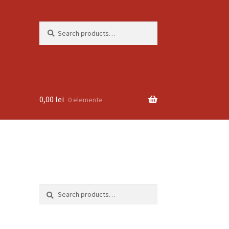
Search
Search
for:
0,00
lei
0 elemente
Search
Search
for: