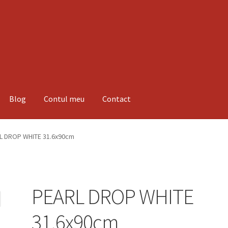
Blog
Contul meu
Contact
espre noi
Informatii
Magazin
Plată
L DROP WHITE 31.6x90cm
PEARL DROP WHITE
31.6x90cm