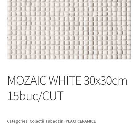
Informatii
Plata si Livrare
Politică de confidențialitate
Politica de cookie
Termeni si conditii
MOZAIC WHITE 30x30cm
Magazin
15buc/CUT
Plată
Categories:
Colectii Tubadzin
,
PLACI CERAMICE