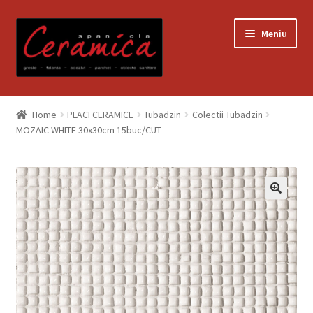
Sari
Sari
Meniu
la
la
navigare
conținut
Prima pagină
Home
PLACI CERAMICE
Tubadzin
Colectii Tubadzin
MOZAIC WHITE 30x30cm 15buc/CUT
Blog
Contact
Contul meu
Coș
Despre noi