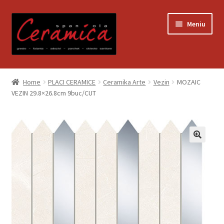
Sari
Sari
Meniu
la
la
navigare
conținut
Prima pagină
Home
PLACI CERAMICE
Ceramika Arte
Vezin
MOZAIC
VEZIN 29.8×26.8cm 9buc/CUT
Blog
Contact
Contul meu
Coș
Despre noi