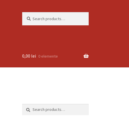
Search
Search
for:
0,00
lei
0 elemente
Search
Search
for: