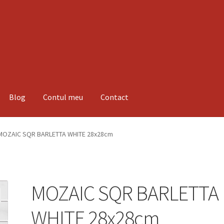
Blog
Contul meu
Contact
espre noi
Informatii
Magazin
Plată
MOZAIC SQR BARLETTA WHITE 28x28cm
MOZAIC SQR BARLETTA
WHITE 28x28cm