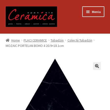
Sari
Sari
Meniu
la
la
navigare
conținut
Prima pagină
Home
PLACI CERAMICE
Tubadzin
Colectii Tubadzin
MOZAIC PORTELAN BOHO 4 20.9×18.1cm
Blog
Contact
Contul meu
Coș
Despre noi