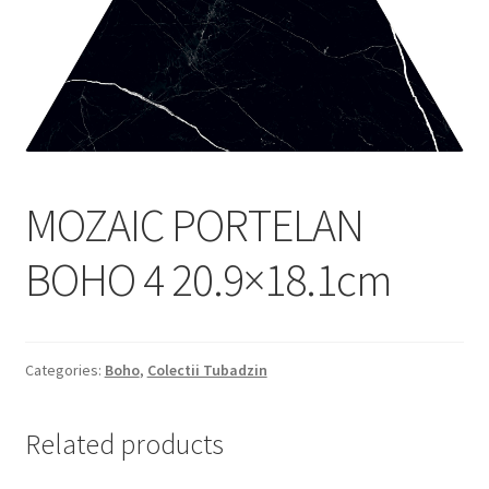
Informatii
Plata si Livrare
Politică de confidențialitate
Politica de cookie
MOZAIC PORTELAN
Termeni si conditii
BOHO 4 20.9×18.1cm
Magazin
Plată
Categories:
Boho
,
Colectii Tubadzin
Related products