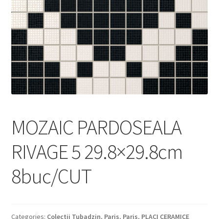
Informatii
Plata si Livrare
Politică de confidențialitate
Politica de cookie
Termeni si conditii
MOZAIC PARDOSEALA
Magazin
RIVAGE 5 29.8×29.8cm
Plată
8buc/CUT
Categories:
Colectii Tubadzin
,
Paris
,
Paris
,
PLACI CERAMICE