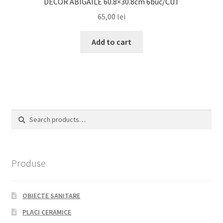
DECOR ABIGAILE 60.8×30.8cm 6buc/CUT
65,00
lei
Add to cart
Search
Search
for:
Produse
OBIECTE SANITARE
PLACI CERAMICE