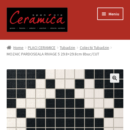
Sari
Sari
Meniu
la
la
navigare
conținut
Prima pagină
Home
PLACI CERAMICE
Tubadzin
Colectii Tubadzin
MOZAIC PARDOSEALA RIVAGE 5 29.8×29.8cm 8buc/CUT
Blog
Contact
Contul meu
Coș
Despre noi