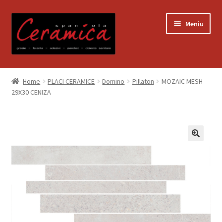
Sari
Sari
Meniu
la
la
navigare
conținut
Prima pagină
Home
PLACI CERAMICE
Domino
Pillaton
MOZAIC MESH
29X30 CENIZA
Blog
Contact
Contul meu
Coș
Despre noi