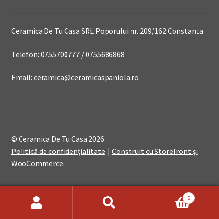
Ceramica De Tu Casa SRL Poporului nr. 209/162 Constanta
Telefon: 0755700777 / 0755686868
Email: ceramica@ceramicaspaniola.ro
© Ceramica De Tu Casa 2026
Politică de confidențialitate
Construit cu Storefront și
WooCommerce
.
0
Search
Search