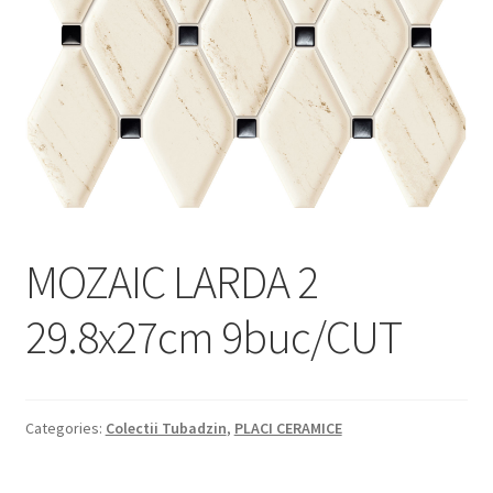
Informatii
Plata si Livrare
Politică de confidențialitate
Politica de cookie
Termeni si conditii
MOZAIC LARDA 2
Magazin
29.8x27cm 9buc/CUT
Plată
Categories:
Colectii Tubadzin
,
PLACI CERAMICE