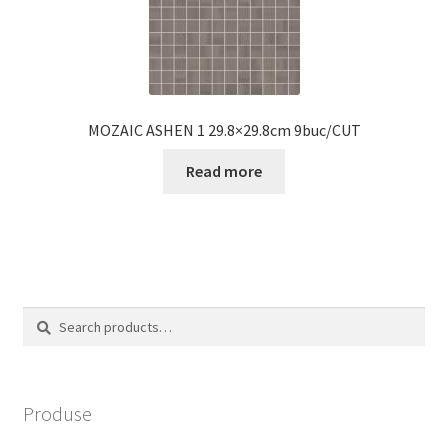
MOZAIC ASHEN 1 29.8×29.8cm 9buc/CUT
Read more
Search
Search
for:
Produse