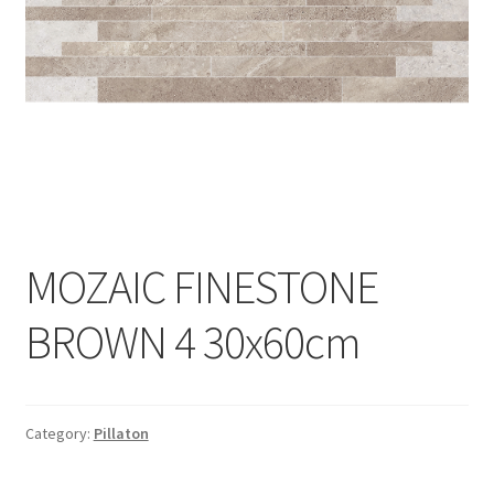
Informatii
Plata si Livrare
Politică de confidențialitate
Politica de cookie
Termeni si conditii
MOZAIC FINESTONE
Magazin
BROWN 4 30x60cm
Plată
Category:
Pillaton