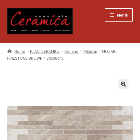
Sari
Sari
Meniu
la
la
navigare
conținut
Prima pagină
Home
PLACI CERAMICE
Domino
Pillaton
MOZAIC
FINESTONE BROWN 4 30x60cm
Blog
Contact
Contul meu
Coș
Despre noi