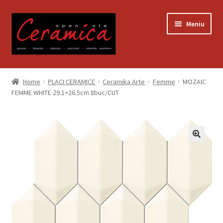
Sari
Sari
Meniu
la
la
navigare
conținut
Prima pagină
Home
PLACI CERAMICE
Ceramika Arte
Femme
MOZAIC
FEMME WHITE 29.1×26.5cm 8buc/CUT
Blog
Contact
Contul meu
Coș
Despre noi