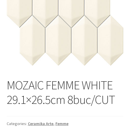
Informatii
Plata si Livrare
Politică de confidențialitate
Politica de cookie
Termeni si conditii
Magazin
MOZAIC FEMME WHITE
Plată
29.1×26.5cm 8buc/CUT
Categories:
Ceramika Arte
,
Femme