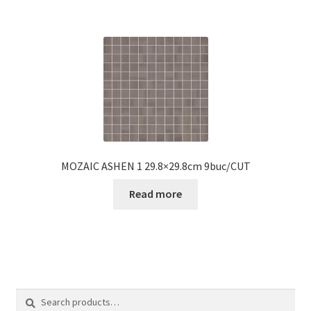
MOZAIC ASHEN 1 29.8×29.8cm 9buc/CUT
Read more
Search
Search
for: