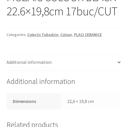
Informatii
22.6×19,8cm 17buc/CUT
Plata si Livrare
Politică de confidențialitate
Categories:
Colectii Tubadzin
,
Colour
,
PLACI CERAMICE
Politica de cookie
Termeni si conditii
Additional information
Magazin
Additional information
Plată
Dimensions
22,6 × 19,8 cm
Related products