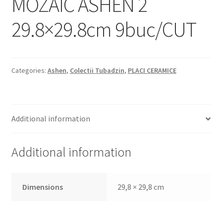
MOZAIC ASHEN 2
Informatii
29.8×29.8cm 9buc/CUT
Plata si Livrare
Politică de confidențialitate
Categories:
Ashen
,
Colectii Tubadzin
,
PLACI CERAMICE
Politica de cookie
Termeni si conditii
Additional information
Magazin
Additional information
Plată
Dimensions
29,8 × 29,8 cm