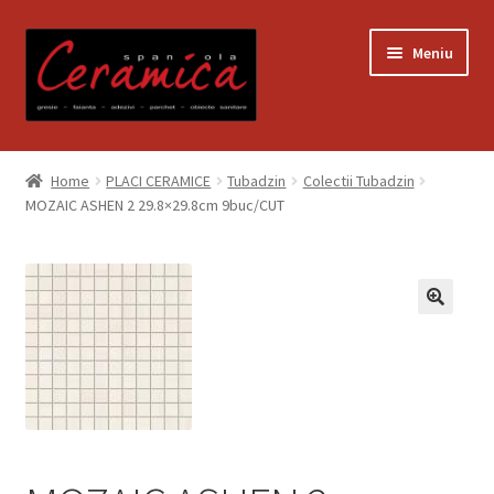
Sari
Sari
Meniu
la
la
navigare
conținut
Prima pagină
Home
PLACI CERAMICE
Tubadzin
Colectii Tubadzin
MOZAIC ASHEN 2 29.8×29.8cm 9buc/CUT
Blog
Contact
Contul meu
Coș
Despre noi