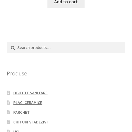
Add to cart
Search
Search
for:
Produse
OBIECTE SANITARE
PLACI CERAMICE
PARCHET
CHITURI SI ADEZIVI
USI