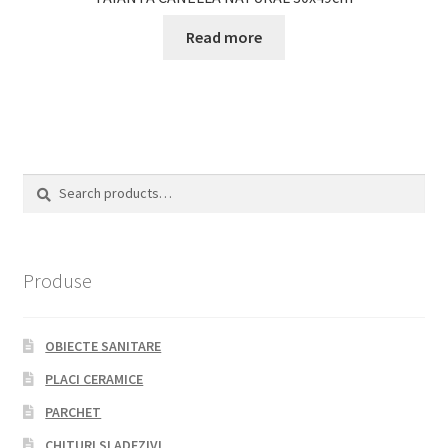
Read more
Search
Search
for:
Produse
OBIECTE SANITARE
PLACI CERAMICE
PARCHET
CHITURI SI ADEZIVI