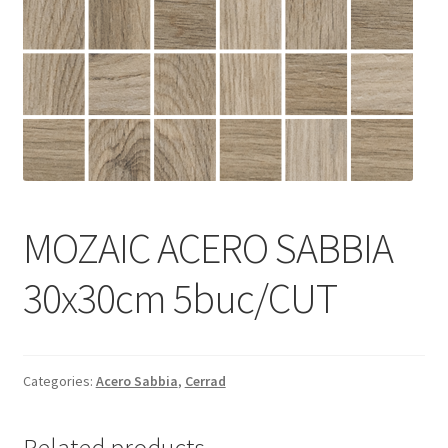
Informatii
Plata si Livrare
Politică de confidențialitate
Politica de cookie
Termeni si conditii
MOZAIC ACERO SABBIA
Magazin
30x30cm 5buc/CUT
Plată
Categories:
Acero Sabbia
,
Cerrad