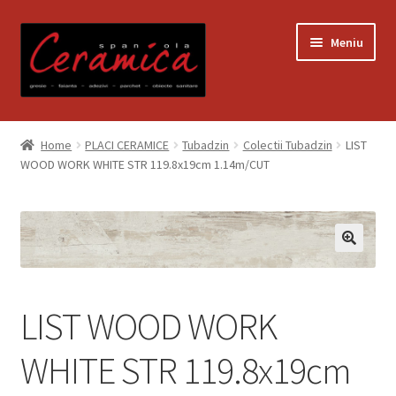
Sari
Sari
Meniu
la
la
navigare
conținut
Prima pagină
Home
PLACI CERAMICE
Tubadzin
Colectii Tubadzin
LIST
WOOD WORK WHITE STR 119.8x19cm 1.14m/CUT
Blog
Contact
Contul meu
Coș
LIST WOOD WORK
Despre noi
WHITE STR 119.8x19cm